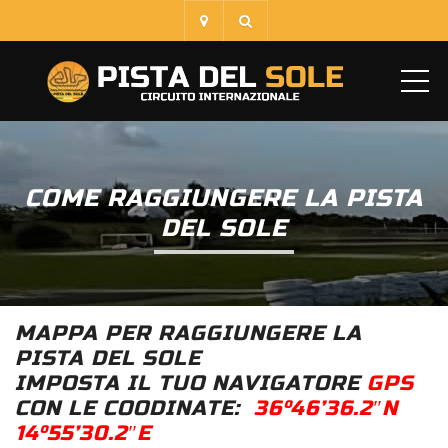
ME
COME RAGGIUNGERE LA PISTA
DEL SOLE
MAPPA PER RAGGIUNGERE LA
PISTA DEL SOLE
IMPOSTA IL TUO NAVIGATORE
GPS
CON LE COODINATE:
36°46’36.2″N
14°55’30.2″E