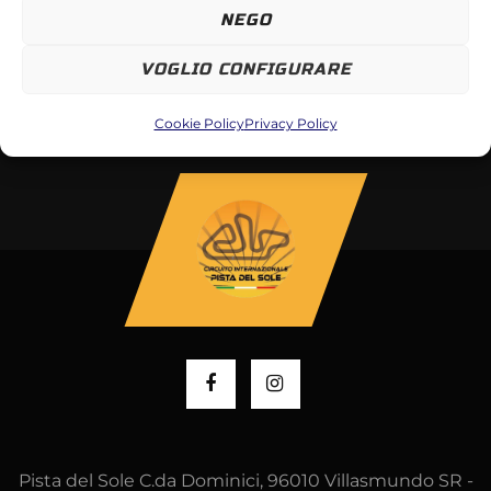
NEGO
Non ci sono eventi previsti.
Notice
VOGLIO CONFIGURARE
Cookie Policy
Privacy Policy
Pista del Sole C.da Dominici, 96010 Villasmundo SR -