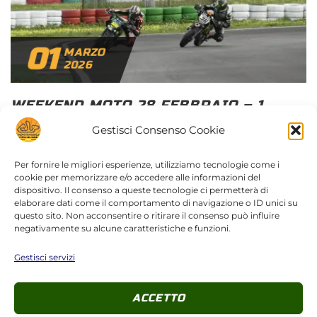
01
MARZO
2026
WEEKEND MOTO 28 FEBBRAIO – 1
MARZO
Gestisci Consenso Cookie
Per fornire le migliori esperienze, utilizziamo tecnologie come i
REDAZIONE
GALLERY
cookie per memorizzare e/o accedere alle informazioni del
dispositivo. Il consenso a queste tecnologie ci permetterà di
elaborare dati come il comportamento di navigazione o ID unici su
DETAIL
questo sito. Non acconsentire o ritirare il consenso può influire
negativamente su alcune caratteristiche e funzioni.
Gestisci servizi
ACCETTO
Eventi in programma